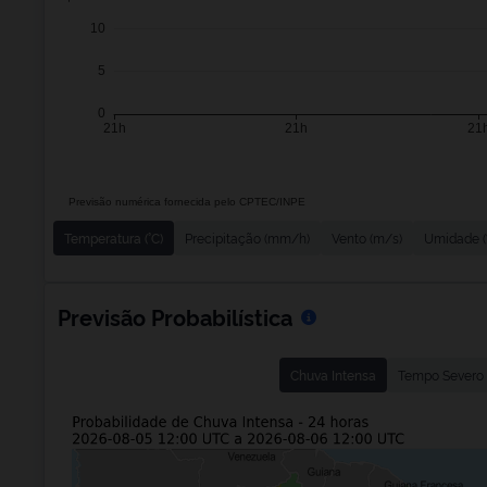
Temperatura (°C)
Precipitação (mm/h)
Vento (m/s)
Umidade (
Previsão Probabilística
Chuva Intensa
Tempo Severo