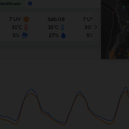
dentificado
7 UV
Sáb.08
7 UV
Do
31°C
16°C
30°C
17
5%
27%
5%
2