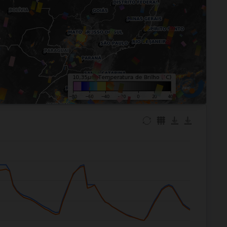
m.09
7 UV
Seg.10
7 UV
°C
32°C
17°C
29°C
5%
5%
35%
5%