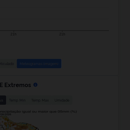
rticulado
Meteogramas (imagem)
 E Extremos
huva
Temp. Min
Temp. Max
Umidade