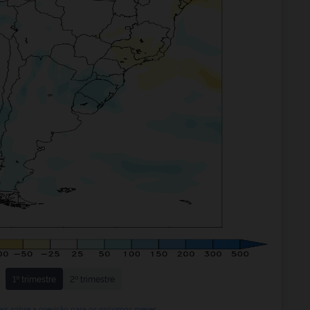
1º trimestre
2º trimestre
ais sobre a previsão para os próximos meses