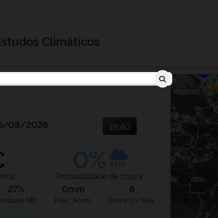
Estudos Climáticos
5/08/2026
19:40
C
0%
mica
Probabilidade de chuva
27%
0mm
6
midade Mín.
Prec. Acum.
Índice UV Máx.