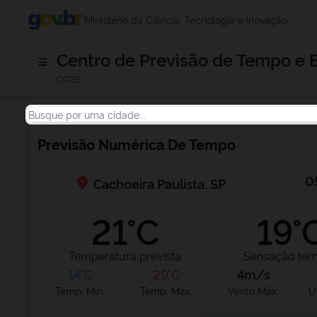
Ministério da Ciência, Tecnologia e Inovação
Centro de Previsão de Tempo e 
CPTEC
Previsão Numérica De Tempo
0
Cachoeira Paulista, SP
21°C
19°
Temperatura prevista
Sensação tér
14°C
29°C
4m/s
Temp. Mín.
Temp. Máx.
Vento Máx.
U