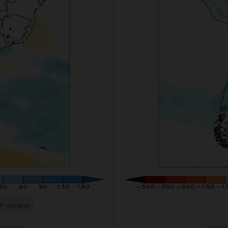
4ª semana
s semanas
Saiba m