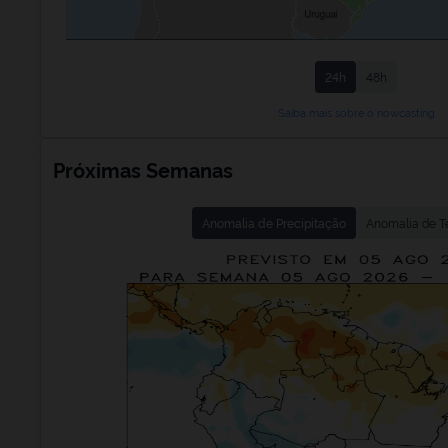
24h
48h
Saiba mais sobre o nowcasting
Próximas Semanas
Anomalia de Precipitação
Anomalia de T